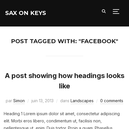
SAX ON KEYS
PERM
POST TAGGED WITH: "FACEBOOK"
A post showing how headings looks
like
par
Simon
juin 13, 2013
dans
Landscapes
0 comments
Heading 1 Lorem ipsum dolor sit amet, consectetur adipiscing
elit. Morbi eros libero, condimentum ut, facilisis non,
pellentesque ut, enim. Duis tortor. Proin a quam. Phasellus