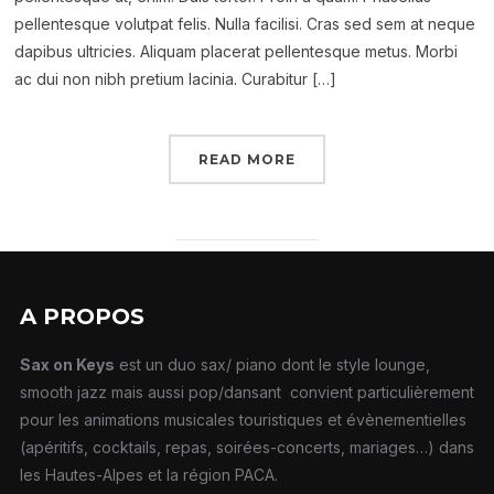
pellentesque volutpat felis. Nulla facilisi. Cras sed sem at neque
dapibus ultricies. Aliquam placerat pellentesque metus. Morbi
ac dui non nibh pretium lacinia. Curabitur […]
READ MORE
A PROPOS
Sax on Keys
est un duo sax/ piano dont le style lounge,
smooth jazz mais aussi pop/dansant convient particulièrement
pour les animations musicales touristiques et évènementielles
(apéritifs, cocktails, repas, soirées-concerts, mariages…) dans
les Hautes-Alpes et la région PACA.